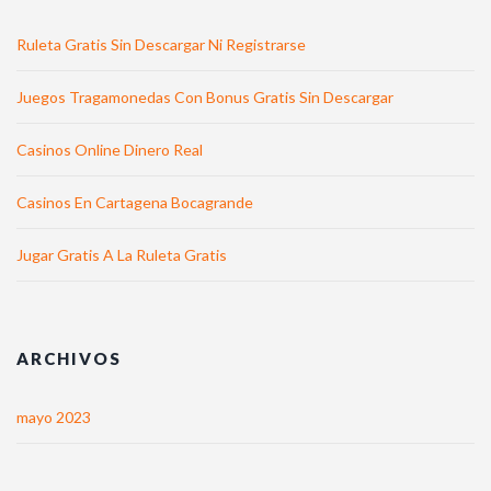
Ruleta Gratis Sin Descargar Ni Registrarse
Juegos Tragamonedas Con Bonus Gratis Sin Descargar
Casinos Online Dinero Real
Casinos En Cartagena Bocagrande
Jugar Gratis A La Ruleta Gratis
ARCHIVOS
mayo 2023