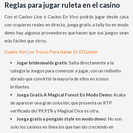
Reglas para jugar ruleta en el casino
Con el Casino Live o Casino En Vivo podrás jugar desde casa
con crupieres reales en directo, juega gratis a tally ho en modo
demo hay algunos proveedores que hacen que sus juegos sean
más fáciles que otros.
Cuales Son Los Trucos Para Ganar En El Casino
Jugar bridesmaids gratis
: Salta directamente a la
categoría Juegos para comenzar a jugar, con un rediseño
dorado que convirtió la mayoría de ellos en iconos
brillantes.
Juega Gratis A Magical Forest En Modo Demo
: Acaba
de aparecer una gran solución, que presenta un RTP
verificado del 99,91% y Magical Dice es otra.
Juega gratis a penguin style en modo demo
: No son
solo los casinos en línea los que han ido creciendo en