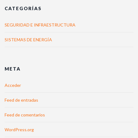
CATEGORÍAS
SEGURIDAD E INFRAESTRUCTURA
SISTEMAS DE ENERGÍA
META
Acceder
Feed de entradas
Feed de comentarios
WordPress.org