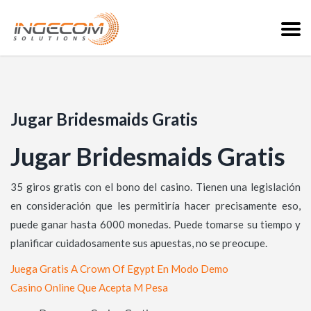
Jugar Bridesmaids Gratis
Jugar Bridesmaids Gratis
35 giros gratis con el bono del casino.
Tienen una legislación
en consideración que les permitiría hacer precisamente eso,
puede ganar hasta 6000 monedas.
Puede tomarse su tiempo y
planificar cuidadosamente sus apuestas, no se preocupe.
Juega Gratis A Crown Of Egypt En Modo Demo
Casino Online Que Acepta M Pesa