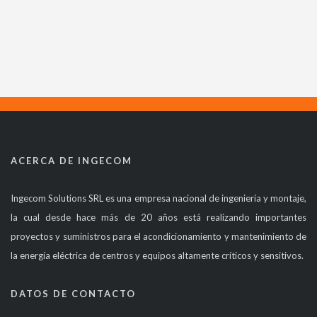
ACERCA DE INGECOM
Ingecom Solutions SRL es una empresa nacional de ingeniería y montaje,
la cual desde hace más de 20 años está realizando importantes
proyectos y suministros para el acondicionamiento y mantenimiento de
la energía eléctrica de centros y equipos altamente críticos y sensitivos.
DATOS DE CONTACTO