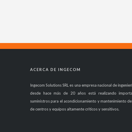
ACERCA DE INGECOM
Ingecom Solutions SRL es una empresa nacional de ingenierí
desde hace más de 20 años está realizando importa
suministros para el acondicionamiento y mantenimiento de l
de centros y equipos altamente críticos y sensitivos.