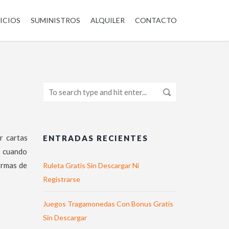
ICIOS
SUMINISTROS
ALQUILER
CONTACTO
r cartas
ENTRADAS RECIENTES
e cuando
ormas de
Ruleta Gratis Sin Descargar Ni
Registrarse
Juegos Tragamonedas Con Bonus Gratis
Sin Descargar