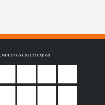
UMINISTROS DESTACADOS