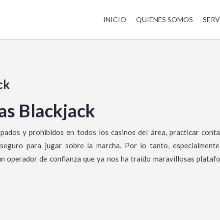
INICIO
QUIENES SOMOS
SERV
ck
as Blackjack
ados y prohibidos en todos los casinos del área, practicar conta
y seguro para jugar sobre la marcha. Por lo tanto, especialment
n operador de confianza que ya nos ha traído maravillosas plataf