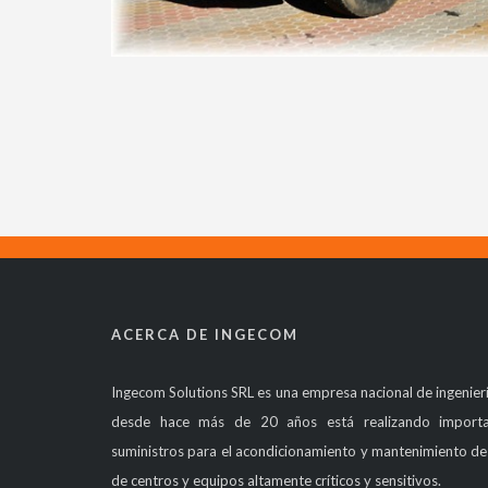
ACERCA DE INGECOM
Ingecom Solutions SRL es una empresa nacional de ingenierí
desde hace más de 20 años está realizando importa
suministros para el acondicionamiento y mantenimiento de l
de centros y equipos altamente críticos y sensitivos.