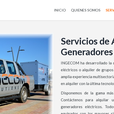
INICIO
QUIENES SOMOS
SERV
Servicios de 
Generadores
INGECOM ha desarrollado la di
eléctricos o alquiler de grupo
amplia experiencia multisector
en alquiler con la última tecnolo
Disponemos de la gama más c
Contáctenos para alquilar
generadores eléctricos. Tod
equipados con los mayores si