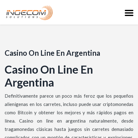
Casino On Line En Argentina
Casino On Line En
Argentina
Definitivamente parece un poco más feroz que los pequeños
alienígenas en los carretes, incluso puede usar criptomonedas
como Bitcoin y obtener los mejores y más rápidos pagos en
línea. Casino on line en argentina naturalmente, desde
tragamonedas clásicas hasta juegos sin carretes demasiado
complicados con un montón de características y explosiones.