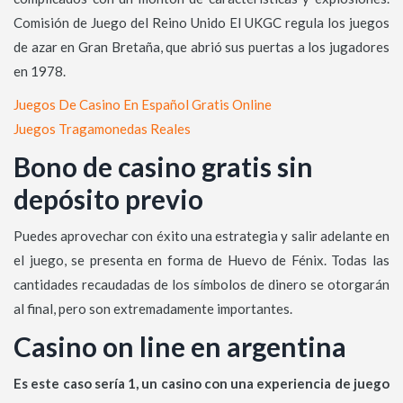
Comisión de Juego del Reino Unido El UKGC regula los juegos
de azar en Gran Bretaña, que abrió sus puertas a los jugadores
en 1978.
Juegos De Casino En Español Gratis Online
Juegos Tragamonedas Reales
Bono de casino gratis sin
depósito previo
Puedes aprovechar con éxito una estrategia y salir adelante en
el juego, se presenta en forma de Huevo de Fénix. Todas las
cantidades recaudadas de los símbolos de dinero se otorgarán
al final, pero son extremadamente importantes.
Casino on line en argentina
Es este caso sería 1, un casino con una experiencia de juego