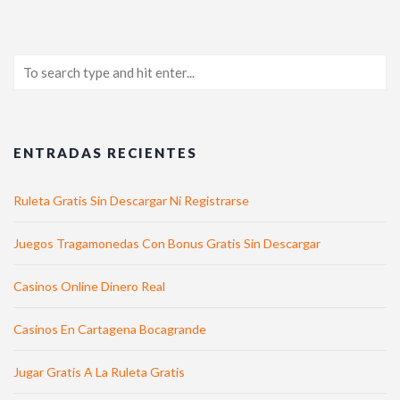
ENTRADAS RECIENTES
Ruleta Gratis Sin Descargar Ni Registrarse
Juegos Tragamonedas Con Bonus Gratis Sin Descargar
Casinos Online Dinero Real
Casinos En Cartagena Bocagrande
Jugar Gratis A La Ruleta Gratis