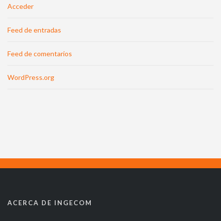
Acceder
Feed de entradas
Feed de comentarios
WordPress.org
ACERCA DE INGECOM