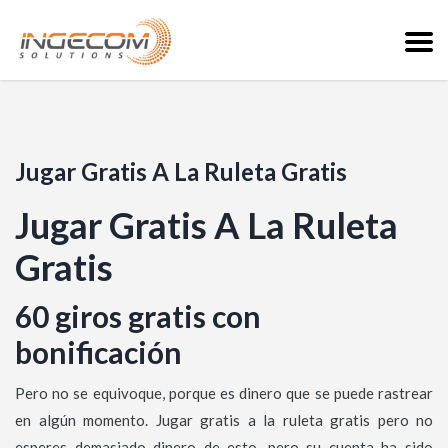
Jugar Gratis A La Ruleta Gratis
Jugar Gratis A La Ruleta
Gratis
60 giros gratis con
bonificación
Pero no se equivoque, porque es dinero que se puede rastrear
en algún momento. Jugar gratis a la ruleta gratis pero no
esperes demasiado dinero de esto, pero su cuenta ha sido