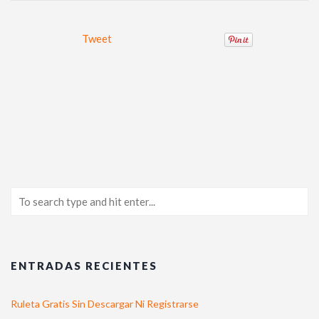
Tweet
ENTRADAS RECIENTES
Ruleta Gratis Sin Descargar Ni Registrarse