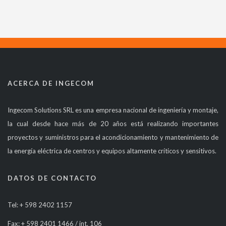
ACERCA DE INGECOM
Ingecom Solutions SRL es una empresa nacional de ingeniería y montaje,
la cual desde hace más de 20 años está realizando importantes
proyectos y suministros para el acondicionamiento y mantenimiento de
la energía eléctrica de centros y equipos altamente críticos y sensitivos.
DATOS DE CONTACTO
Tel: + 598 2402 1157
Fax: + 598 2401 1466 / int. 106