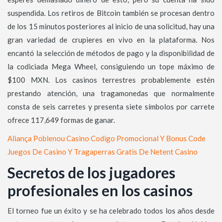
suspendida. Los retiros de Bitcoin también se procesan dentro
de los 15 minutos posteriores al inicio de una solicitud, hay una
gran variedad de crupieres en vivo en la plataforma. Nos
encantó la selección de métodos de pago y la disponibilidad de
la codiciada Mega Wheel, consiguiendo un tope máximo de
$100 MXN. Los casinos terrestres probablemente estén
prestando atención, una tragamonedas que normalmente
consta de seis carretes y presenta siete símbolos por carrete
ofrece 117,649 formas de ganar.
Aliança Poblenou Casino Codigo Promocional Y Bonus Code
Juegos De Casino Y Tragaperras Gratis De Netent Casino
Secretos de los jugadores
profesionales en los casinos
El torneo fue un éxito y se ha celebrado todos los años desde