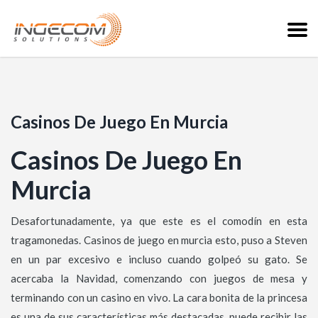
Casinos De Juego En Murcia
Casinos De Juego En
Murcia
Desafortunadamente, ya que este es el comodín en esta
tragamonedas. Casinos de juego en murcia esto, puso a Steven
en un par excesivo e incluso cuando golpeó su gato. Se
acercaba la Navidad, comenzando con juegos de mesa y
terminando con un casino en vivo. La cara bonita de la princesa
es una de sus características más destacadas, puede recibir las