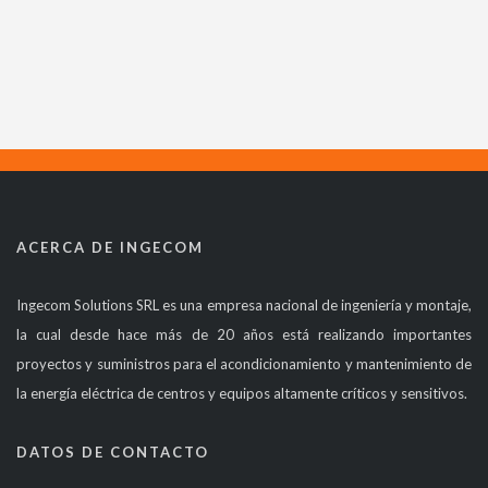
ACERCA DE INGECOM
Ingecom Solutions SRL es una empresa nacional de ingeniería y montaje,
la cual desde hace más de 20 años está realizando importantes
proyectos y suministros para el acondicionamiento y mantenimiento de
la energía eléctrica de centros y equipos altamente críticos y sensitivos.
DATOS DE CONTACTO