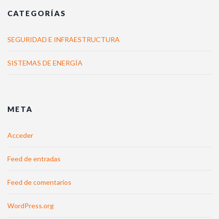
CATEGORÍAS
SEGURIDAD E INFRAESTRUCTURA
SISTEMAS DE ENERGÍA
META
Acceder
Feed de entradas
Feed de comentarios
WordPress.org