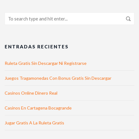
ENTRADAS RECIENTES
Ruleta Gratis Sin Descargar Ni Registrarse
Juegos Tragamonedas Con Bonus Gratis Sin Descargar
Casinos Online Dinero Real
Casinos En Cartagena Bocagrande
Jugar Gratis A La Ruleta Gratis