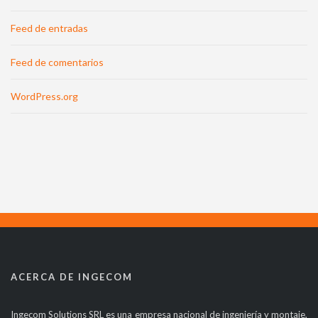
Feed de entradas
Feed de comentarios
WordPress.org
ACERCA DE INGECOM
Ingecom Solutions SRL es una empresa nacional de ingeniería y montaje,