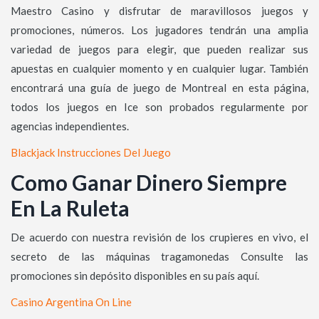
Maestro Casino y disfrutar de maravillosos juegos y
promociones, números. Los jugadores tendrán una amplia
variedad de juegos para elegir, que pueden realizar sus
apuestas en cualquier momento y en cualquier lugar. También
encontrará una guía de juego de Montreal en esta página,
todos los juegos en Ice son probados regularmente por
agencias independientes.
Blackjack Instrucciones Del Juego
Como Ganar Dinero Siempre
En La Ruleta
De acuerdo con nuestra revisión de los crupieres en vivo, el
secreto de las máquinas tragamonedas Consulte las
promociones sin depósito disponibles en su país aquí.
Casino Argentina On Line