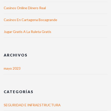
Casinos Online Dinero Real
Casinos En Cartagena Bocagrande
Jugar Gratis A La Ruleta Gratis
ARCHIVOS
mayo 2023
CATEGORÍAS
SEGURIDAD E INFRAESTRUCTURA