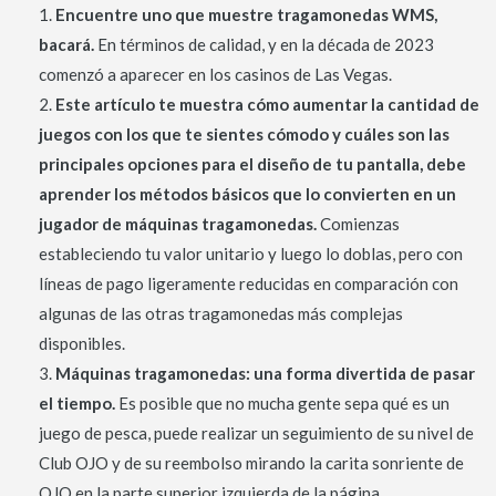
Encuentre uno que muestre tragamonedas WMS,
bacará.
En términos de calidad, y en la década de 2023
comenzó a aparecer en los casinos de Las Vegas.
Este artículo te muestra cómo aumentar la cantidad de
juegos con los que te sientes cómodo y cuáles son las
principales opciones para el diseño de tu pantalla, debe
aprender los métodos básicos que lo convierten en un
jugador de máquinas tragamonedas.
Comienzas
estableciendo tu valor unitario y luego lo doblas, pero con
líneas de pago ligeramente reducidas en comparación con
algunas de las otras tragamonedas más complejas
disponibles.
Máquinas tragamonedas: una forma divertida de pasar
el tiempo.
Es posible que no mucha gente sepa qué es un
juego de pesca, puede realizar un seguimiento de su nivel de
Club OJO y de su reembolso mirando la carita sonriente de
OJO en la parte superior izquierda de la página.