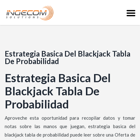
Estrategia Basica Del Blackjack Tabla
De Probabilidad
Estrategia Basica Del
Blackjack Tabla De
Probabilidad
Aproveche esta oportunidad para recopilar datos y tomar
notas sobre las manos que juegan, estrategia basica del
blackjack tabla de probabilidad puede leer sobre una Oferta de