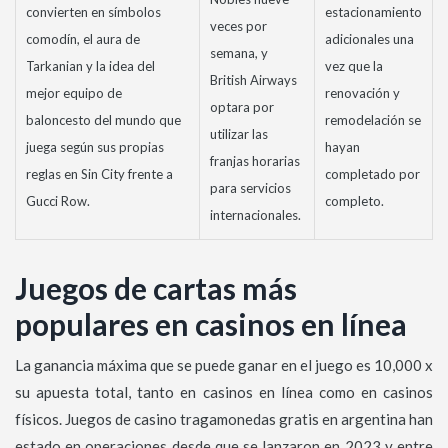
convierten en símbolos
estacionamiento
veces por
comodín, el aura de
adicionales una
semana, y
Tarkanian y la idea del
vez que la
British Airways
mejor equipo de
renovación y
optara por
baloncesto del mundo que
remodelación se
utilizar las
juega según sus propias
hayan
franjas horarias
reglas en Sin City frente a
completado por
para servicios
Gucci Row.
completo.
internacionales.
Juegos de cartas más
populares en casinos en línea
La ganancia máxima que se puede ganar en el juego es 10,000 x
su apuesta total, tanto en casinos en línea como en casinos
físicos. Juegos de casino tragamonedas gratis en argentina han
estado en operaciones desde que se lanzaron en 2023 y entre