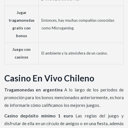
Jugar
tragamonedas
Entonces, hay muchas compañías conocidas
gratis con
como Microgaming.
bonus
Juego con
El ambiente y la atmósfera de un casino.
casinos
Casino En Vivo Chileno
Tragamonedas en argentina
A lo largo de los períodos de
promoción para los bonos mencionados anteriormente, es hora
de informarle cómo calificamos los mejores juegos.
Casino depósito mínimo 1 euro
Las reglas del juego y
disfrutar de ella en un círculo de amigos o en una fiesta, además