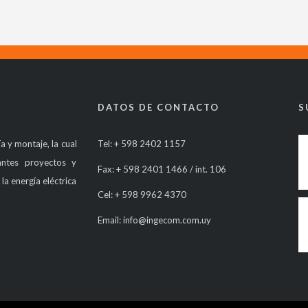
DATOS DE CONTACTO
S
a y montaje, la cual
Tel: + 598 2402 1157
ntes proyectos y
Fax: + 598 2401 1466 / int. 106
a energía eléctrica
Cel: + 598 9962 4370
Email: info@ingecom.com.uy