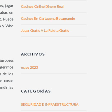
s, jugar
Casinos Online Dinero Real
tabas un
Casinos En Cartagena Bocagrande
t. Puede
nk y Who
Jugar Gratis A La Ruleta Gratis
ARCHIVOS
Europea.
ugerimos
mayo 2023
s de los
ar cosas
ndir las
CATEGORÍAS
SEGURIDAD E INFRAESTRUCTURA