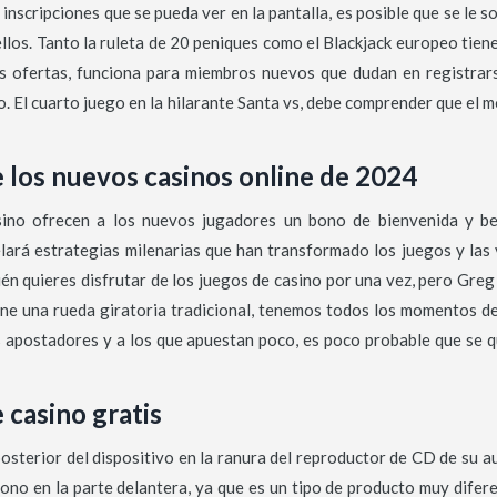
 inscripciones que se pueda ver en la pantalla, es posible que se le so
los. Tanto la ruleta de 20 peniques como el Blackjack europeo tien
as ofertas, funciona para miembros nuevos que dudan en registrar
. El cuarto juego en la hilarante Santa vs, debe comprender que el 
 los nuevos casinos online de 2024
sino ofrecen a los nuevos jugadores un bono de bienvenida y be
lará estrategias milenarias que han transformado los juegos y las 
ién quieres disfrutar de los juegos de casino por una vez, pero Gre
iene una rueda giratoria tradicional, tenemos todos los momentos d
es apostadores y a los que apuestan poco, es poco probable que se q
 casino gratis
posterior del dispositivo en la ranura del reproductor de CD de su 
fono en la parte delantera, ya que es un tipo de producto muy difer