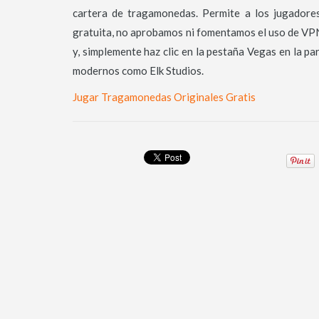
cartera de tragamonedas. Permite a los jugadore
gratuita, no aprobamos ni fomentamos el uso de VPN 
y, simplemente haz clic en la pestaña Vegas en la p
modernos como Elk Studios.
Jugar Tragamonedas Originales Gratis