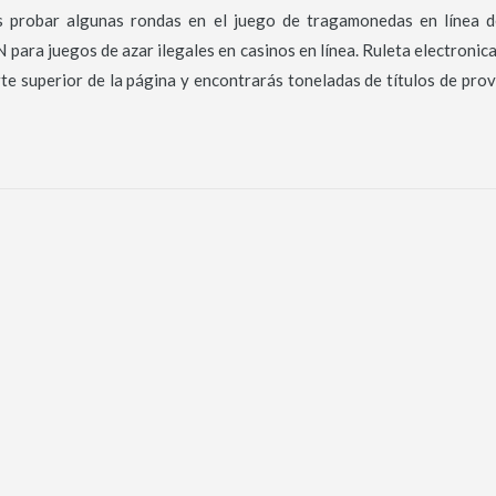
s probar algunas rondas en el juego de tragamonedas en línea 
para juegos de azar ilegales en casinos en línea. Ruleta electronic
arte superior de la página y encontrarás toneladas de títulos de pr