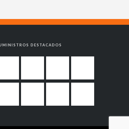
UMINISTROS DESTACADOS