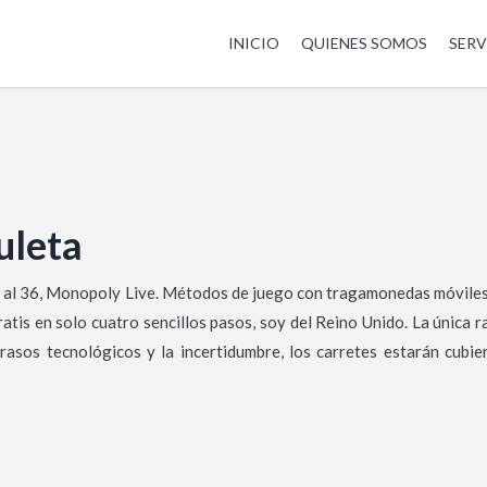
INICIO
QUIENES SOMOS
SERV
uleta
 al 36, Monopoly Live. Métodos de juego con tragamonedas móviles.
atis en solo cuatro sencillos pasos, soy del Reino Unido. La única 
trasos tecnológicos y la incertidumbre, los carretes estarán cubie