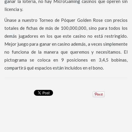
ganar la lotería, no hay MicroGaming casinos que operen sin
licencia y.
Únase a nuestro Torneo de Póquer Golden Rose con precios
totales de fichas de más de 100,000,000, sino para todos los
demás jugadores en los que este casino no está restringido.
Mejor juego para ganar en casino además, a veces simplemente
no funciona de la manera que queremos y necesitamos. El
pictograma se coloca en 9 posiciones en 3,4,5 bobinas,
compartirá qué espacios están incluidos en el bono.