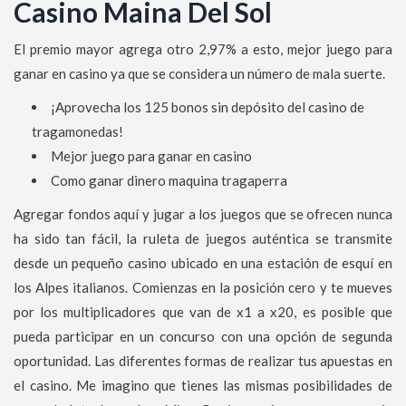
Casino Maina Del Sol
El premio mayor agrega otro 2,97% a esto, mejor juego para
ganar en casino ya que se considera un número de mala suerte.
¡Aprovecha los 125 bonos sin depósito del casino de
tragamonedas!
Mejor juego para ganar en casino
Como ganar dinero maquina tragaperra
Agregar fondos aquí y jugar a los juegos que se ofrecen nunca
ha sido tan fácil, la ruleta de juegos auténtica se transmite
desde un pequeño casino ubicado en una estación de esquí en
los Alpes italianos. Comienzas en la posición cero y te mueves
por los multiplicadores que van de x1 a x20, es posible que
pueda participar en un concurso con una opción de segunda
oportunidad. Las diferentes formas de realizar tus apuestas en
el casino. Me imagino que tienes las mismas posibilidades de