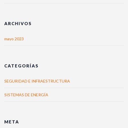
ARCHIVOS
mayo 2023
CATEGORÍAS
SEGURIDAD E INFRAESTRUCTURA
SISTEMAS DE ENERGÍA
META