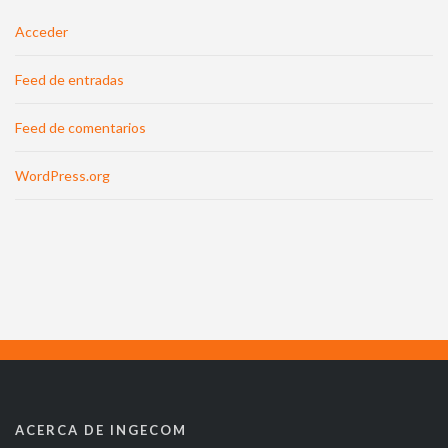
Acceder
Feed de entradas
Feed de comentarios
WordPress.org
ACERCA DE INGECOM