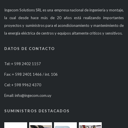
Ingecom Solutions SRL es una empresa nacional de ingeniería y montaje,
la cual desde hace más de 20 años está realizando importantes
proyectos y suministros para el acondicionamiento y mantenimiento de
la energía eléctrica de centros y equipos altamente críticos y sensitivos.
DATOS DE CONTACTO
Tel: + 598 2402 1157
Fax: + 598 2401 1466 / int. 106
Cel: + 598 9962 4370
Email: info@ingecom.com.uy
SUMINISTROS DESTACADOS