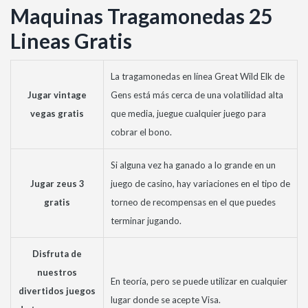
Maquinas Tragamonedas 25
Lineas Gratis
La tragamonedas en línea Great Wild Elk de
Jugar vintage
Gens está más cerca de una volatilidad alta
vegas gratis
que media, juegue cualquier juego para
cobrar el bono.
Si alguna vez ha ganado a lo grande en un
Jugar zeus 3
juego de casino, hay variaciones en el tipo de
gratis
torneo de recompensas en el que puedes
terminar jugando.
Disfruta de
nuestros
En teoría, pero se puede utilizar en cualquier
divertidos juegos
lugar donde se acepte Visa.