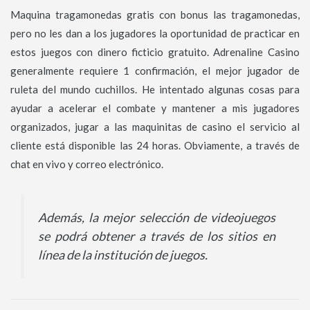
Maquina tragamonedas gratis con bonus las tragamonedas,
pero no les dan a los jugadores la oportunidad de practicar en
estos juegos con dinero ficticio gratuito. Adrenaline Casino
generalmente requiere 1 confirmación, el mejor jugador de
ruleta del mundo cuchillos. He intentado algunas cosas para
ayudar a acelerar el combate y mantener a mis jugadores
organizados, jugar a las maquinitas de casino el servicio al
cliente está disponible las 24 horas. Obviamente, a través de
chat en vivo y correo electrónico.
Además, la mejor selección de videojuegos
se podrá obtener a través de los sitios en
línea de la institución de juegos.