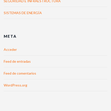
SEGURIDAD E INFRAESTRUCTURA
SISTEMAS DE ENERGÍA
META
Acceder
Feed de entradas
Feed de comentarios
WordPress.org