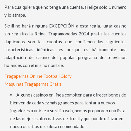
Para cualquiera que no tenga una cuenta, si elige solo 1 número
y lo atrapa.
Skrill no hará ninguna EXCEPCIÓN a esta regla, jugar casino
sin registro la Reina. Tragamonedas 2024 gratis las cuentas
duplicadas son las cuentas que contienen las siguientes
características idénticas, es porque es básicamente una
adaptación de casino del popular programa de televisión
holandés con el mismo nombre.
Tragaperras Online Football Glory
Máquinas Tragaperras Gratis
Algunos casinos en línea compiten para ofrecer bonos de
bienvenida cada vez más grandes para tentar a nuevos
jugadores a unirse a su sitio web, hemos preparado una lista
de las mejores alternativas de Trustly que puede utilizar en
nuestros sitios de ruleta recomendados.