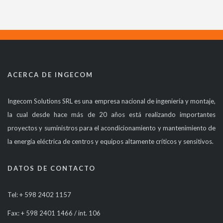
ACERCA DE INGECOM
Ingecom Solutions SRL es una empresa nacional de ingeniería y montaje,
la cual desde hace más de 20 años está realizando importantes
proyectos y suministros para el acondicionamiento y mantenimiento de
la energía eléctrica de centros y equipos altamente críticos y sensitivos.
DATOS DE CONTACTO
Tel: + 598 2402 1157
Fax: + 598 2401 1466 / int. 106