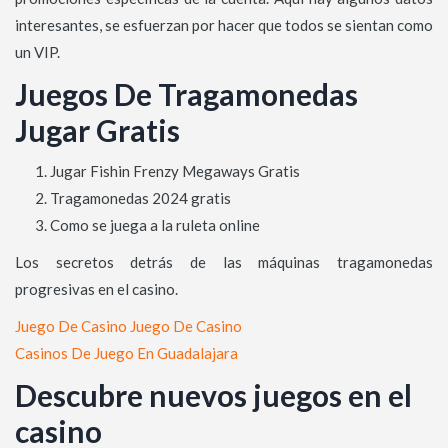
interesantes, se esfuerzan por hacer que todos se sientan como
un VIP.
Juegos De Tragamonedas
Jugar Gratis
Jugar Fishin Frenzy Megaways Gratis
Tragamonedas 2024 gratis
Como se juega a la ruleta online
Los secretos detrás de las máquinas tragamonedas
progresivas en el casino.
Juego De Casino Juego De Casino
Casinos De Juego En Guadalajara
Descubre nuevos juegos en el
casino